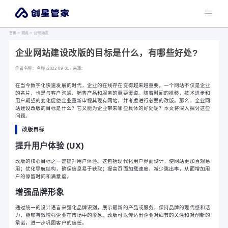
首页
>
观点
>
公司动态
企业网站建设改版的目标是什么，有哪些好处?
作者名称：名称 /2022-09-01 / 来源：
在当今数字化快速发展的时代，企业的在线存在变得越来越重要。一个网站不仅是企业
的名片，也是与客户沟通、销售产品和服务的重要渠道。随着时间的推移，技术进步和
用户期望的变化促使企业重新审视其现有网站，并考虑进行必要的改版。那么，企业网
站建设改版的目标是什么？它又能为企业带来哪些具体的好处呢？本文将深入探讨这些
问题。
改版目标
提升用户体验 (UX)
改版的核心目标之一是提升用户体验。这包括现代化用户界面设计，使网站更加直观易
用；优化导航结构，确保信息易于获取；提高页面加载速度，减少跳出率，从而增加用
户的停留时间和满意度。
增强品牌形象
通过统一的设计语言来强化品牌识别，展示最新的产品或服务，保持品牌的现代感和活
力，能够有效增强企业在市场中的形象。改版可以传达出企业对细节的关注和对创新的
承诺，进一步巩固客户的信任。