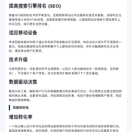
提高搜索引擎排名 (SEO)
随着SEO规则和技术的不断变化，定期更新网站以符合最新标准至关重要。改版时应注
重使用语义化的HTML标签、创建高质量内容等措施，以提高网站在搜索引擎结果页上
的可见性，吸引更多自然流量。
适应移动设备
考虑到越来越多的用户通过手机和平板电脑访问互联网，响应式设计成为不可或缺的一
部分。改版应确保网站在各种屏幕尺寸上都有良好的表现，并针对触摸屏优化交互体
验，满足移动用户的需求。
技术升级
迁移到更安全、性能更好的平台或框架，以及引入新功能和技术（如视频流、实时聊
天），不仅提升了用户体验，也为未来的扩展和发展打下了坚实基础。
数据驱动决策
集成分析工具，跟踪用户行为并根据数据分析结果进行优化，可以帮助企业做出更加明
智的商业决策。设置转化追踪，评估营销活动效果，有助于更好地理解客户需求，制定
精准的营销策略。
改版的好处
增加转化率
一个经过精心设计和优化后的网站能够更有效地引导访问者完成购买或其他预期行动，
直接促进销售增长。研究表明，优秀的用户体验和清晰的行动号召可以显著提升转化