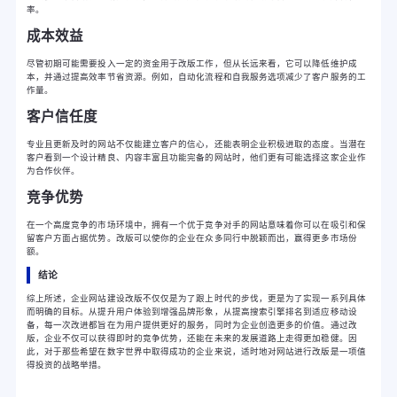
率。
成本效益
尽管初期可能需要投入一定的资金用于改版工作，但从长远来看，它可以降低维护成
本，并通过提高效率节省资源。例如，自动化流程和自我服务选项减少了客户服务的工
作量。
客户信任度
专业且更新及时的网站不仅能建立客户的信心，还能表明企业积极进取的态度。当潜在
客户看到一个设计精良、内容丰富且功能完备的网站时，他们更有可能选择这家企业作
为合作伙伴。
竞争优势
在一个高度竞争的市场环境中，拥有一个优于竞争对手的网站意味着你可以在吸引和保
留客户方面占据优势。改版可以使你的企业在众多同行中脱颖而出，赢得更多市场份
额。
结论
综上所述，企业网站建设改版不仅仅是为了跟上时代的步伐，更是为了实现一系列具体
而明确的目标。从提升用户体验到增强品牌形象，从提高搜索引擎排名到适应移动设
备，每一次改进都旨在为用户提供更好的服务，同时为企业创造更多的价值。通过改
版，企业不仅可以获得即时的竞争优势，还能在未来的发展道路上走得更加稳健。因
此，对于那些希望在数字世界中取得成功的企业来说，适时地对网站进行改版是一项值
得投资的战略举措。