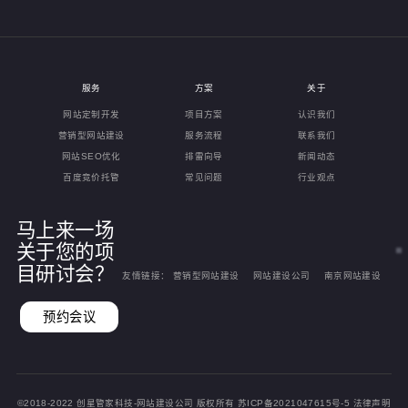
服务
方案
关于
网站定制开发
项目方案
认识我们
营销型网站建设
服务流程
联系我们
网站SEO优化
排雷向导
新闻动态
百度竞价托管
常见问题
行业观点
马上来一场
关于您的项
目研讨会？
友情链接：
营销型网站建设
网站建设公司
南京网站建设
预约会议
©2018-2022
创星管家科技-网站建设公司
版权所有
苏ICP备2021047615号-5
法律声明