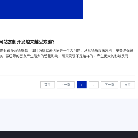
眼花缭乱，但究其本质都是在研究客户（消费者），研究客户的所想、所需，使产品或
时代又给它赋予了新名词：精准营销。大数据最先应用的领域多为面对客户的行业，最
准营销。“酒好也怕巷子深”，产品或服务
网站定制开发越来越受欢迎？
媒体有很多营销挑战，如何为粉丝来估值是一个大问题。从营销角度来思考，要关注强纽
为，强纽带的密友产生最大的营销影响，研究发现不是这样的，产生更大的影响反而是
者｜约翰·奎尔奇（哈佛商学院教授，曾
首页
上一页
1
2
下一页
末页