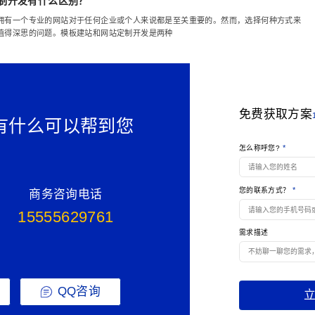
制开发有什么区别？
拥有一个专业的网站对于任何企业或个人来说都是至关重要的。然而，选择何种方式来
值得深思的问题。模板建站和网站定制开发是两种
多长时间？
免费获取方案
有什么可以帮到您
因素而异，从几周到几个月不等。确切的时间取决于多个变量，包括网站的复杂性、功
项目的管理和沟通效率。以下是一些影响网站建设
*
怎么称呼您?
*
您的联系方式？
商务咨询电话
的目标是什么，有哪些好处?
15555629761
眼花缭乱，但究其本质都是在研究客户（消费者），研究客户的所想、所需，使产品或
需求描述
时代又给它赋予了新名词：精准营销。大数据最先应用的领域多为面对客户的行业，最
准营销。“酒好也怕巷子深”，产品或服务
QQ咨询
中需要注意这6点