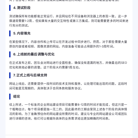
4. 测试阶段
测试确保所有功能都能正常运行，并且网站在不同设备和浏览器上的表现一致。这一步
骤通常需要1-2周，但如果有大量的交互特性或第三方集成，则可能需要更多的时间来进
行充分的测试。
5. 内容填充
在某些情况下，内容创作和上传可以在开发过程中同步进行。然而，对于那些需要大量
原创内容或者视频、图像资源的网站，内容准备可能会占用额外的1-3周时间。
6. 上线前的最后调整与优化
在正式发布之前，团队会对网站进行全面检查，确保没有遗漏的地方，并做最后的SEO
优化和其他必要的调整。这个阶段大约需要1周左右。
7. 正式上线与后续支持
网站上线后，还需要提供一段时间的技术支持和服务，以处理可能出现的问题。这段时
间可能是无限期的，具体取决于合同条款和服务协议。
结论
综上所述，一个标准的企业网站建设项目可能需要8-12周的时间才能完成，但这只是一
个粗略估计。每个项目都是独一无二的，因此最终的工期会受到上述各个阶段的具体情
况的影响。为了准确预估你的网站建设所需的时间，建议与专业的网站建设公司或团队
进行详细的咨询，他们可以根据你具体的业务需求给出更加精确的时间表。