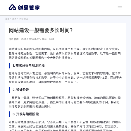
首页
>
观点
>
行业资讯
网站建设一般需要多长时间？
作者名称：名称 /2025-01-07 / 来源：网络
网站建设的周期因多种因素而异，从几周到几个月不等。确切的时间取决于多个变量，
包括网站的复杂性、功能需求、设计要求以及项目的管理和沟通效率。以下是一些影响
网站建设时间的关键因素和一个大致的时间框架。
1. 需求分析与规划阶段
在开始任何实际开发之前，必须明确项目的目标、受众、功能需求和内容策略。这个阶
段还包括市场研究和技术选型。对于中小企业来说，这一过程通常需要1-2周；而对于大
型企业或复杂的项目，可能需要数周甚至一个月以上。
2. 设计阶段
一旦明确了需求，设计师将开始创建线框图、原型和视觉设计稿。简单的网站可能只需
要几天到一周来完成初步设计，而复杂的设计则可能需要3-4周或更长的时间，特别是
当涉及到定制图形元素或动画时。
3. 开发与编程阶段
开发是网站建设的核心部分，它涉及前端（用户界面）和后端（服务器端逻辑）的编码
工作。根据网站的功能复杂性和技术栈的选择，开发阶段可以持续2-6周，甚至更久。
对于包含电子商务、会员系统或其他高级特性的网站，开发时间可能会显著增加。