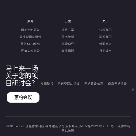
服务
方案
关于
网站定制开发
项目方案
认识我们
营销型网站建设
服务流程
联系我们
网站SEO优化
排雷向导
新闻动态
百度竞价托管
常见问题
行业观点
马上来一场
关于您的项
目研讨会？
友情链接：
营销型网站建设
网站建设公司
南京网站建设
预约会议
©2018-2022
创星管家科技-网站建设公司
版权所有
苏ICP备2021047615号-5
法律声明
网站地图